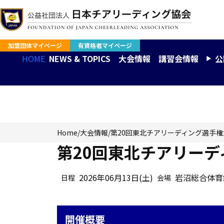
加盟団体マイページ
有資格者マイページ
HOME
NEWS & TOPICS
大会情報
講習会情報
公
大会情報
Home
/
大会情報
/
第20回東北チアリーディング選手
第20回東北チアリー
2026年06月13日(土)
岩沼総合体育
日程
会場
開催概要