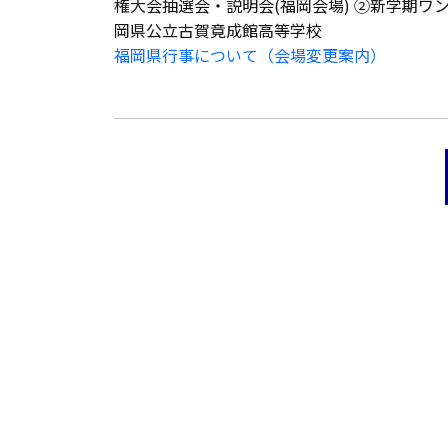
権大会抽選会・説明会(福岡会場) ②新学期ワンデ
岡県公立古賀竟成館高等学校
福岡県行事について（会場変更案内）