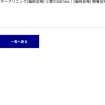
ークリニック(福岡会場) ③第51回ClassⅠ(福岡会場) 開催
一覧へ戻る