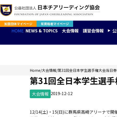
加盟団体マイページ
有資格者マイページ
HOME
NEWS & TOPICS
大会情報
講習会情報
公
大会情報
Home
/
大会情報
/
第31回全日本学生選手権大会当日
第31回全日本学生選
2019-12-12
大会情報
12/14(土)・15(日)に群馬県高崎アリー